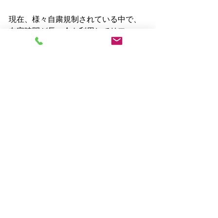
現在、様々自粛規制されている中で、
在宅時間が長い今を利用してリフォー
ムされる方も
多くいらっしゃいます。
是非ご活用下さいませ。
それではまた来週( ^^) _U~~