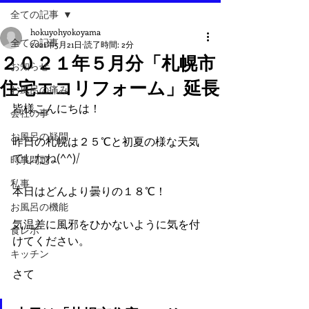
全ての記事
hokuyohyokoyama
全ての記事
2021年5月21日
読了時間: 2分
２０２１年５月分「札幌市
お知らせ
住宅エコリフォーム」延長
お風呂の痛み
皆様こんにちは！
会社の事
お風呂の疑問
昨日の札幌は２５℃と初夏の様な天気
でしたね(^^)/
時事問題
私事
本日はどんより曇りの１８℃！
お風呂の機能
気温差に風邪をひかないように気を付
食レポ
けてください。
キッチン
さて