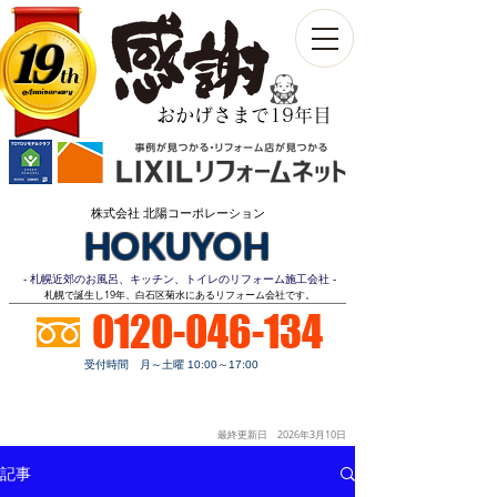
19
th
Anniversary​
おかげさまで19年目
株式会社 北陽コーポレーション
HOKUYOH
- 札幌近郊のお風呂、キッチン、トイレのリフォーム施工会社 -
​札幌で誕生し19年、白石区菊水にあるリフォーム会社です。
0120-046-134
受付時間 月～土曜 10:00～17:00
お見積り
顧客第一
明朗価格
ご相談無料
最終更新日 2026年3月10
日
記事