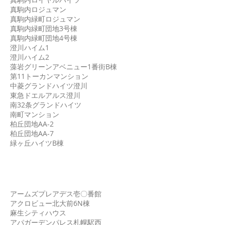
真駒内ロジュマン
真駒内緑町ロジュマン
真駒内緑町団地3号棟
真駒内緑町団地4号棟
澄川ハイム1
澄川ハイム2
藻岩グリーンアベニュー1番街B棟
第11トーカンマンション
中菱グランドハイツ澄川
東急ドエルアルス澄川
南32条グランドハイツ
南町マンション
柏丘団地AA-2
柏丘団地AA-7
緑ヶ丘ハイツB棟
北区
アームズプレアデス壱〇番館
アクロビュー北大前6N棟
麻生シティハウス
アパガーデンパレス札幌駅西