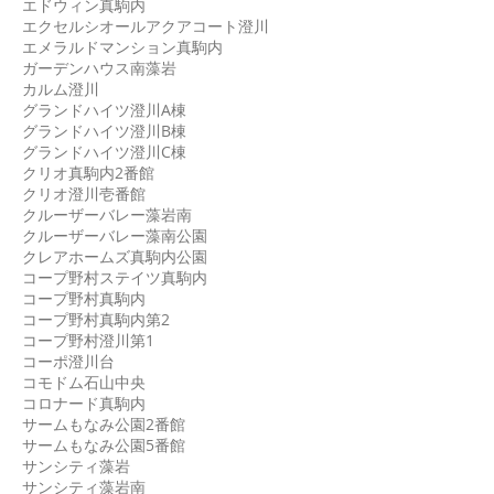
エドウィン真駒内
エクセルシオールアクアコート澄川
エメラルドマンション真駒内
ガーデンハウス南藻岩
カルム澄川
グランドハイツ澄川A棟
グランドハイツ澄川B棟
グランドハイツ澄川C棟
クリオ真駒内2番館
クリオ澄川壱番館
クルーザーバレー藻岩南
クルーザーバレー藻南公園
クレアホームズ真駒内公園
コープ野村ステイツ真駒内
コープ野村真駒内
コープ野村真駒内第2
コープ野村澄川第1
コーポ澄川台
コモドム石山中央
コロナード真駒内
サームもなみ公園2番館
サームもなみ公園5番館
サンシティ藻岩
サンシティ藻岩南