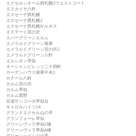
エクセルシオール西札幌2ウエストコート
エスカイヤ八軒
エスセーナ西札幌
エスセーナ西札幌2
エスセーナ西札幌Ⅳルネス
エステート宮の沢
エバーグリーンエルム
エメラルドグリーン発寒
エメラルドグリーン宮の沢2
エメラルドグリーン八軒
エルシオン琴似
オーシャンビレッジ二十四軒
ガーデンハウス発寒中央2
カナール八軒
カルム宮の沢
カルム琴似
カルム西野
京成サンコーポ琴似台
キャロルハイツ24
グランドエクセル山の手
グランフォーレ琴似
グリーンヴィラ琴似C棟
グリーンヴィラ琴似A棟
グリーンハイム山の手