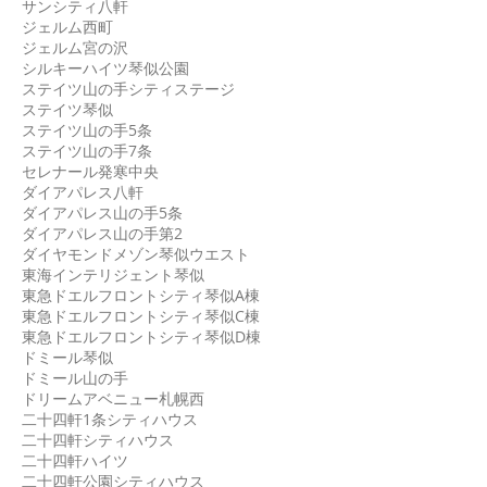
サンシティ八軒
ジェルム西町
ジェルム宮の沢
シルキーハイツ琴似公園
ステイツ山の手シティステージ
ステイツ琴似
ステイツ山の手5条
ステイツ山の手7条
セレナール発寒中央
ダイアパレス八軒
ダイアパレス山の手5条
ダイアパレス山の手第2
ダイヤモンドメゾン琴似ウエスト
東海インテリジェント琴似
東急ドエルフロントシティ琴似A棟
東急ドエルフロントシティ琴似C棟
東急ドエルフロントシティ琴似D棟
ドミール琴似
ドミール山の手
ドリームアベニュー札幌西
二十四軒1条シティハウス
二十四軒シティハウス
二十四軒ハイツ
二十四軒公園シティハウス