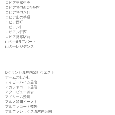
ロピア発寒中央
ロピア琴似西2壱番館
ロピア琴似八軒
ロピア山の手通
ロピア西町
ロピア八軒
ロピア八軒西
ロピア発寒駅前
山の手6条アパート
山の手レジデンス
南区
Dグランセ真駒内泉町ウエスト
アームズ虹が杜
アイビーハイム藻岩
アカシヤコート藻岩
アクロビュー藻岩
アドリーム澄川
アルス澄川イースト
アルファコート藻岩
アルファレックス真駒内公園