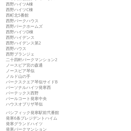
西野ハイツA棟
西野ハイツC棟
西町北5番館
西野パークハウス
西野パークホームズ
西野ハイツD棟
西野ハイデンス
西野ハイデンス第2
西野ハウス
西野ブランジェ
二十四軒パークマンション2
ノースピア宮の森通
ノースピア琴似
ノルド山の手
パークスクエア琴似サイドB
パーソナルハイツ発寒西
バーテックス西野
パールコート発寒中央
ハウスオブリザ琴似
パシフィック発寒駅前弐番館
発寒6条プレジデントハイム
発寒グランドハイツ
発寒パークマンション