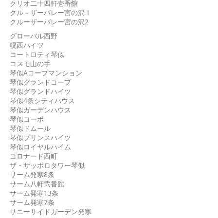
クリオ二十四軒壱番館
クル－ザーバレー宮の沢Ⅰ
クルーザーバレー宮の沢2
グローバル西野
幌西ハイツ
コートロティ琴似
コスモ山の手
琴似Aコープマンション
琴似グランドコープ
琴似グランドハイツ
琴似4条シティハウス
琴似ガーデンハウス
琴似コーポ
琴似ドムール
琴似プリンスハイツ
琴似ロイヤルハイム
コロナード西町
ザ・サッポロタワー琴似
サーム発寒8条
サーム八軒弐番館
サーム発寒13条
サーム発寒7条
サニーサイドガーデン発寒