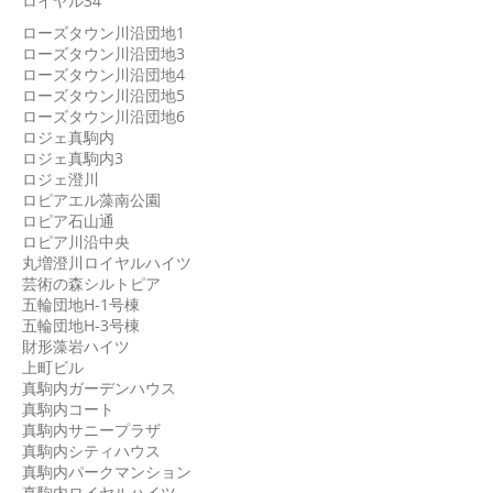
ロイヤル34
ローズタウン川沿団地1
ローズタウン川沿団地3
ローズタウン川沿団地4
ローズタウン川沿団地5
ローズタウン川沿団地6
ロジェ真駒内
ロジェ真駒内3
ロジェ澄川
ロピアエル藻南公園
ロピア石山通
ロピア川沿中央
丸増澄川ロイヤルハイツ
芸術の森シルトピア
五輪団地H-1号棟
五輪団地H-3号棟
財形藻岩ハイツ
上町ビル
真駒内ガーデンハウス
真駒内コート
真駒内サニープラザ
真駒内シティハウス
真駒内パークマンション
真駒内ロイヤルハイツ