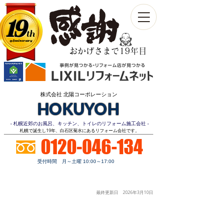
19
th
Anniversary​
おかげさまで19年目
株式会社 北陽コーポレーション
HOKUYOH
- 札幌近郊のお風呂、キッチン、トイレのリフォーム施工会社 -
​札幌で誕生し19年、白石区菊水にあるリフォーム会社です。
0120-046-134
受付時間 月～土曜 10:00～17:00
お見積り
顧客第一
明朗価格
ご相談無料
最終更新日 2026年3月10
日