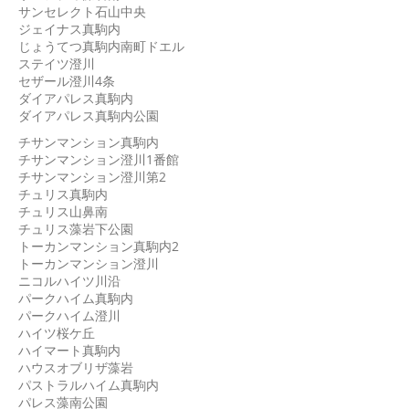
サンセレクト石山中央
ジェイナス真駒内
じょうてつ真駒内南町ドエル
ステイツ澄川
セザール澄川4条
ダイアパレス真駒内
ダイアパレス真駒内公園
チサンマンション真駒内
チサンマンション澄川1番館
チサンマンション澄川第2
チュリス真駒内
チュリス山鼻南
チュリス藻岩下公園
トーカンマンション真駒内2
トーカンマンション澄川
ニコルハイツ川沿
パークハイム真駒内
パークハイム澄川
ハイツ桜ケ丘
ハイマート真駒内
ハウスオブリザ藻岩
パストラルハイム真駒内
パレス藻南公園