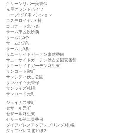
クリーンリバー美香保
光星グランドハイツ
コープ北10条マンション
コスモロイヤルC棟
コロナード北17条
サーム東区役所前
サーム北6条
サーム北7条
サーム北9条
サニーサイドガーデン東弐番館
サニーサイドガーデン伏古公園壱番館
サニーサイドガーデン麻生東
サンコート栄町
サンシティ伏古公園
サンハイツ美香保
サンライズ札幌
サンロード元町
ジェイナス栄町
セザール元町
セザール麻生東
セザール第二美香保
ダイアパレスアクアスプリングｽ札幌
ダイアパレス北10条2