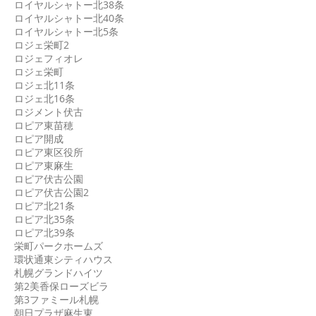
ロイヤルシャトー北38条
ロイヤルシャトー北40条
ロイヤルシャトー北5条
ロジェ栄町2
ロジェフィオレ
ロジェ栄町
ロジェ北11条
ロジェ北16条
ロジメント伏古
ロピア東苗穂
ロピア開成
ロピア東区役所
ロピア東麻生
ロピア伏古公園
ロピア伏古公園2
ロピア北21条
ロピア北35条
ロピア北39条
栄町パークホームズ
環状通東シティハウス
札幌グランドハイツ
第2美香保ローズビラ
第3ファミール札幌
朝日プラザ麻生東