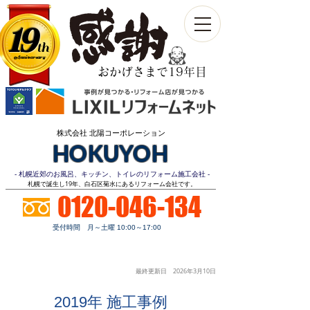
19
th
Anniversary​
おかげさまで19年目
株式会社 北陽コーポレーション
HOKUYOH
- 札幌近郊のお風呂、キッチン、トイレのリフォーム施工会社 -
​札幌で誕生し19年、白石区菊水にあるリフォーム会社です。
0120-046-134
受付時間 月～土曜 10:00～17:00
お見積り
顧客第一
明朗価格
ご相談無料
最終更新日 2026年3月10
日
2019年 施工事例