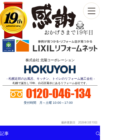
19
th
Anniversary​
おかげさまで19年目
株式会社 北陽コーポレーション
HOKUYOH
- 札幌近郊のお風呂、キッチン、トイレのリフォーム施工会社 -
​札幌で誕生し19年、白石区菊水にあるリフォーム会社です。
0120-046-134
受付時間 月～土曜 10:00～17:00
お見積り
顧客第一
明朗価格
ご相談無料
最終更新日 2026年3月10
日
記事