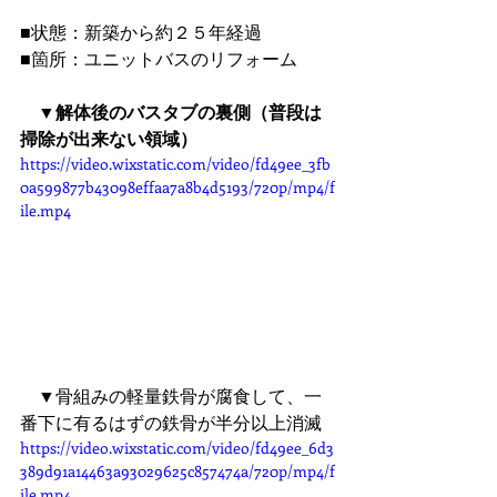
■状態：新築から約２５年経過
■箇所：ユニットバスのリフォーム
　▼解体後のバスタブの裏側（普段は
掃除が出来ない領域）
https://video.wixstatic.com/video/fd49ee_3fb
0a599877b43098effaa7a8b4d5193/720p/mp4/f
ile.mp4
　▼骨組みの軽量鉄骨が腐食して、一
番下に有るはずの鉄骨が半分以上消滅
https://video.wixstatic.com/video/fd49ee_6d3
389d91a14463a93029625c857474a/720p/mp4/f
ile.mp4