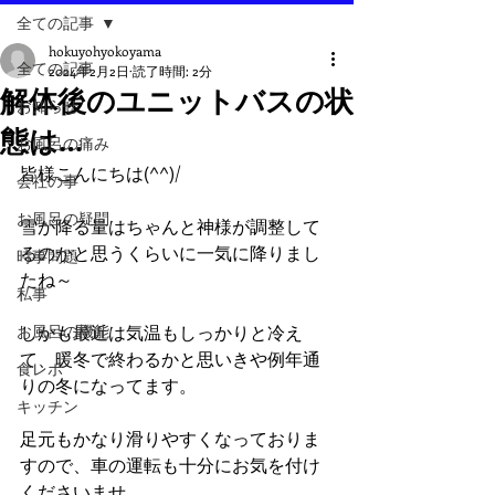
全ての記事
hokuyohyokoyama
全ての記事
2024年2月2日
読了時間: 2分
解体後のユニットバスの状
お知らせ
態は…
お風呂の痛み
皆様こんにちは(^^)/
会社の事
お風呂の疑問
雪が降る量はちゃんと神様が調整して
るのかと思うくらいに一気に降りまし
時事問題
たね～
私事
お風呂の機能
しかも最近は気温もしっかりと冷え
て、暖冬で終わるかと思いきや例年通
食レポ
りの冬になってます。
キッチン
足元もかなり滑りやすくなっておりま
すので、車の運転も十分にお気を付け
くださいませ。