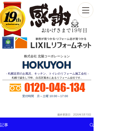
19
th
Anniversary​
おかげさまで19年目
株式会社 北陽コーポレーション
HOKUYOH
- 札幌近郊のお風呂、キッチン、トイレのリフォーム施工会社 -
​札幌で誕生し19年、白石区菊水にあるリフォーム会社です。
0120-046-134
受付時間 月～土曜 10:00～17:00
お見積り
顧客第一
明朗価格
ご相談無料
最終更新日 2026年3月10
日
記事