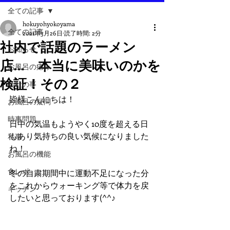
全ての記事
hokuyohyokoyama
全ての記事
2021年3月26日
読了時間: 2分
社内で話題のラーメン
お知らせ
店… 本当に美味いのかを
お風呂の痛み
検証！その２
会社の事
皆様こんにちは！
お風呂の疑問
時事問題
日中の気温もようやく10度を超える日
もあり気持ちの良い気候になりました
私事
ね！
お風呂の機能
食レポ
冬の自粛期間中に運動不足になった分
をこれからウォーキング等で体力を戻
キッチン
したいと思っております(^^♪