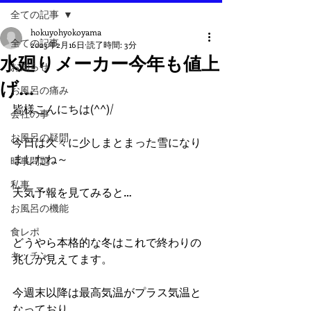
全ての記事
hokuyohyokoyama
全ての記事
2023年2月16日
読了時間: 3分
水廻りメーカー今年も値上
お知らせ
げ…
お風呂の痛み
皆様こんにちは(^^)/
会社の事
お風呂の疑問
今日は久々に少しまとまった雪になり
ましたね～
時事問題
私事
天気予報を見てみると…
お風呂の機能
食レポ
どうやら本格的な冬はこれで終わりの
キッチン
兆しが見えてます。
今週末以降は最高気温がプラス気温と
なっており、