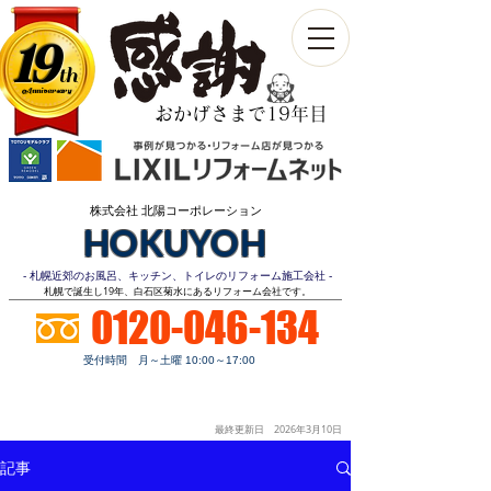
19
th
Anniversary​
おかげさまで19年目
株式会社 北陽コーポレーション
HOKUYOH
- 札幌近郊のお風呂、キッチン、トイレのリフォーム施工会社 -
​札幌で誕生し19年、白石区菊水にあるリフォーム会社です。
0120-046-134
受付時間 月～土曜 10:00～17:00
お見積り
顧客第一
明朗価格
ご相談無料
最終更新日 2026年3月10
日
記事