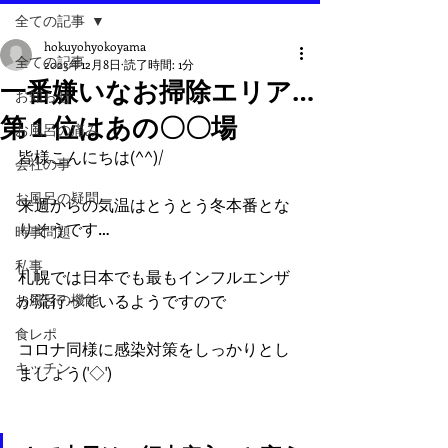
全ての記事
hokuyohyokoyama
全ての記事
2023年12月8日
読了時間: 1分
一番嫌いなお掃除エリア…
お知らせ
第１位はあの〇〇場
お風呂の痛み
皆様こんにちは(^^)/
会社の事
お風呂の疑問
来週からの気温はとうとう冬本番とな
りそうです…
時事問題
私事
札幌では日本でも最もインフルエンザ
お風呂の機能
が流行っているようですので
食レポ
コロナ同様に感染対策をしっかりとし
キッチン
ましょう('◇')ゞ