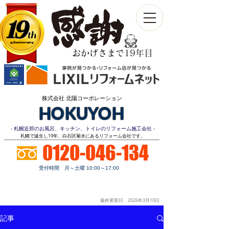
19
th
Anniversary​
おかげさまで19年目
株式会社 北陽コーポレーション
HOKUYOH
- 札幌近郊のお風呂、キッチン、トイレのリフォーム施工会社 -
​札幌で誕生し19年、白石区菊水にあるリフォーム会社です。
0120-046-134
受付時間 月～土曜 10:00～17:00
お見積り
顧客第一
明朗価格
ご相談無料
最終更新日 2026年3月10
日
記事