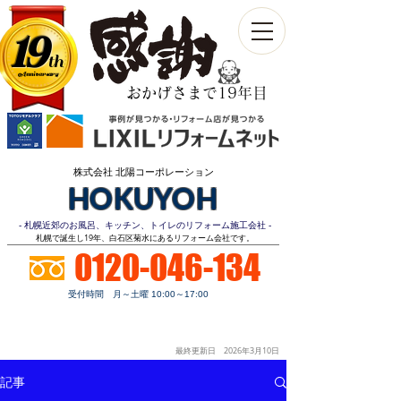
19
th
Anniversary​
おかげさまで19年目
株式会社 北陽コーポレーション
HOKUYOH
- 札幌近郊のお風呂、キッチン、トイレのリフォーム施工会社 -
​札幌で誕生し19年、白石区菊水にあるリフォーム会社です。
0120-046-134
受付時間 月～土曜 10:00～17:00
お見積り
顧客第一
明朗価格
ご相談無料
最終更新日 2026年3月10
日
記事