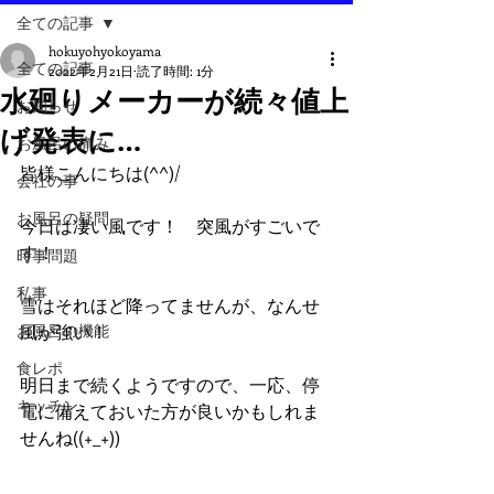
全ての記事
hokuyohyokoyama
全ての記事
2022年2月21日
読了時間: 1分
水廻りメーカーが続々値上
お知らせ
げ発表に…
お風呂の痛み
皆様こんにちは(^^)/
会社の事
お風呂の疑問
今日は凄い風です！　突風がすごいで
す！
時事問題
私事
雪はそれほど降ってませんが、なんせ
お風呂の機能
風が強い！
食レポ
明日まで続くようですので、一応、停
キッチン
電に備えておいた方が良いかもしれま
せんね((+_+))