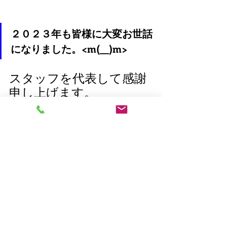
２０２３年も皆様に大変お世話
になりました。<m(__)m>
スタッフを代表して感謝
申し上げます。
来年も皆様に喜んで頂け
るよう一生懸命頑張りま
す('◇')ゞ
それでは皆様良いお年を
お迎えくださいませ。