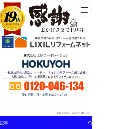
19
th
Anniversary​
おかげさまで19年目
株式会社 北陽コーポレーション
HOKUYOH
- 札幌近郊のお風呂、キッチン、トイレのリフォーム施工会社 -
​札幌で誕生し19年、白石区菊水にあるリフォーム会社です。
0120-046-134
受付時間 月～土曜 10:00～17:00
お見積り
顧客第一
明朗価格
ご相談無料
最終更新日 2026年3月10
日
記事