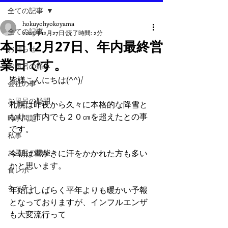
全ての記事
hokuyohyokoyama
全ての記事
2023年12月27日
読了時間: 2分
本日12月27日、年内最終営
お知らせ
業日です。
お風呂の痛み
皆様こんにちは(^^)/
会社の事
お風呂の疑問
札幌は昨夜から久々に本格的な降雪と
なり、市内でも２０㎝を超えたとの事
時事問題
です。
私事
お風呂の機能
今朝は雪かきに汗をかかれた方も多い
かと思います。
食レポ
キッチン
年始はしばらく平年よりも暖かい予報
となっておりますが、インフルエンザ
も大変流行って