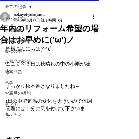
全ての記事
hokuyohyokoyama
全ての記事
2020年10月27日
読了時間: 1分
年内のリフォーム希望の場
お知らせ
合はお早めに('ω')ノ
お風呂の痛み
皆様こんにちは(^^)/
会社の事
お風呂の疑問
ここ２～３日は秋晴れの中の小雨が続
き
時事問題
私事
すっかり秋本番となりましたね～
お風呂の機能
1日の中で気温の変化を大きいので体調
食レポ
管理には十分に気を付けて下さいま
キッチン
せ。