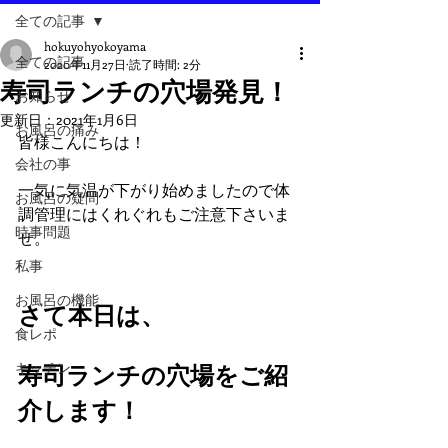
全ての記事
hokuyohyokoyama
全ての記事
2020年11月27日
読了時間: 2分
寿司ランチの穴場発見！
お知らせ
更新日：
2021年1月6日
お風呂の痛み
皆様こんにちは！
会社の事
一気に気温が下がり始めましたので体
お風呂の疑問
調管理にはくれぐれもご注意下さいま
時事問題
せ。
私事
お風呂の機能
さて本日は、
食レポ
キッチン
寿司ランチの穴場をご紹
介します！