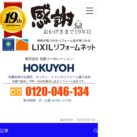
19
th
Anniversary​
おかげさまで19年目
株式会社 北陽コーポレーション
HOKUYOH
- 札幌近郊のお風呂、キッチン、トイレのリフォーム施工会社 -
​札幌で誕生し19年、白石区菊水にあるリフォーム会社です。
0120-046-134
受付時間 月～土曜 10:00～17:00
お見積り
顧客第一
明朗価格
ご相談無料
最終更新日 2026年3月10
日
記事