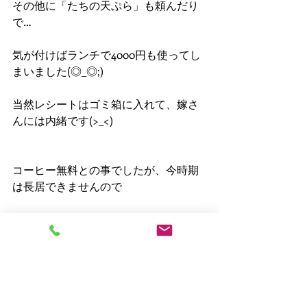
その他に「たちの天ぷら」も頼んだり
で…
気が付けばランチで4000円も使ってし
まいました(◎_◎;)
当然レシートはゴミ箱に入れて、嫁さ
んには内緒です(>_<)
コーヒー無料との事でしたが、今時期
は長居できませんので
入店から15分程度で退店しました。
もちろん入店時にもマスクと消毒、退
店時にもマスクと消毒で対策しまくり
です。