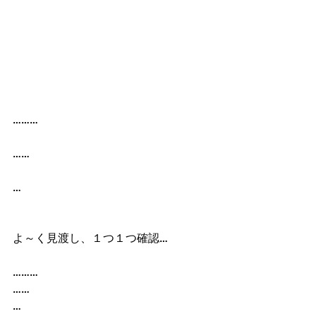
………
……
…
よ～く見渡し、１つ１つ確認…
………
……
…