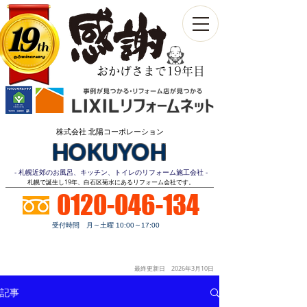
19
th
Anniversary​
おかげさまで19年目
株式会社 北陽コーポレーション
HOKUYOH
- 札幌近郊のお風呂、キッチン、トイレのリフォーム施工会社 -
​札幌で誕生し19年、白石区菊水にあるリフォーム会社です。
0120-046-134
受付時間 月～土曜 10:00～17:00
お見積り
顧客第一
明朗価格
ご相談無料
最終更新日 2026年3月10
日
記事