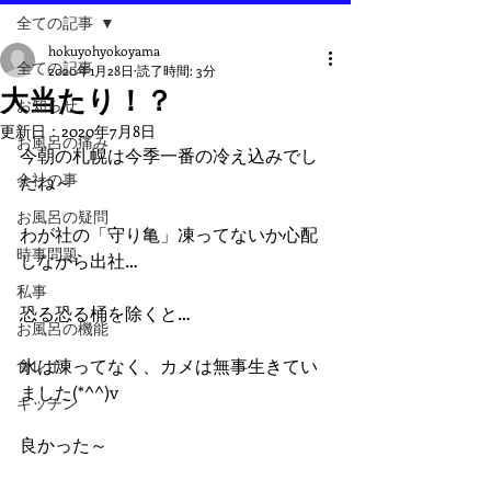
全ての記事
hokuyohyokoyama
全ての記事
2020年1月28日
読了時間: 3分
大当たり！？
お知らせ
更新日：
2020年7月8日
お風呂の痛み
今朝の札幌は今季一番の冷え込みでし
会社の事
たね～
お風呂の疑問
わが社の「守り亀」凍ってないか心配
時事問題
しながら出社…
私事
恐る恐る桶を除くと…
お風呂の機能
水は凍ってなく、カメは無事生きてい
食レポ
ました(*^^)v
キッチン
良かった～