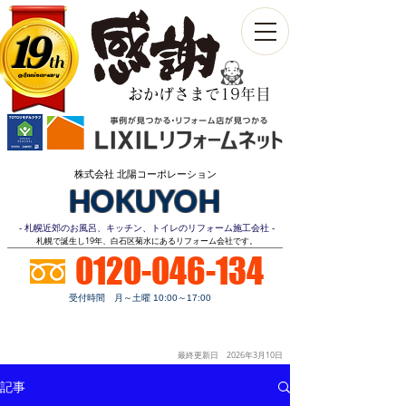
19
th
Anniversary​
おかげさまで19年目
株式会社 北陽コーポレーション
HOKUYOH
- 札幌近郊のお風呂、キッチン、トイレのリフォーム施工会社 -
​札幌で誕生し19年、白石区菊水にあるリフォーム会社です。
0120-046-134
受付時間 月～土曜 10:00～17:00
お見積り
顧客第一
明朗価格
ご相談無料
最終更新日 2026年3月10
日
記事