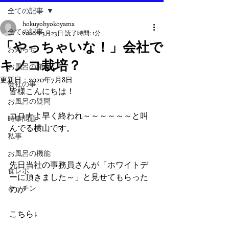
全ての記事
hokuyohyokoyama
全ての記事
2020年3月23日
読了時間: 1分
「やっちゃいな！」会社で
お知らせ
キノコ栽培？
お風呂の痛み
更新日：
2020年7月8日
会社の事
皆様こんにちは！
お風呂の疑問
コロナよ早く終われ～～～～～～と叫
時事問題
んでる横山です。
私事
お風呂の機能
先日当社の事務員さんが「ホワイトデ
食レポ
ーに頂きました～」と見せてもらった
キッチン
のが
こちら↓