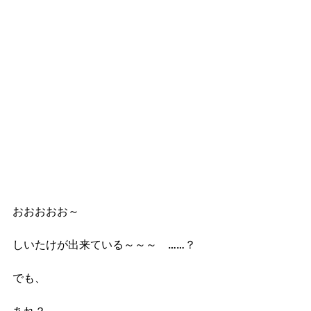
おおおおお～
しいたけが出来ている～～～　……？
でも、
あれ？