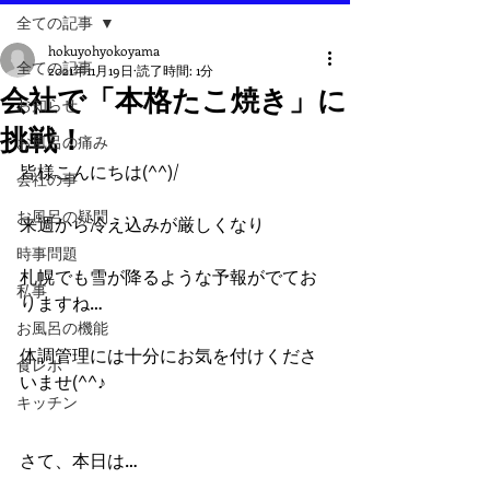
全ての記事
hokuyohyokoyama
全ての記事
2021年11月19日
読了時間: 1分
会社で「本格たこ焼き」に
お知らせ
挑戦！
お風呂の痛み
皆様こんにちは(^^)/
会社の事
お風呂の疑問
来週から冷え込みが厳しくなり
時事問題
札幌でも雪が降るような予報がでてお
私事
りますね…
お風呂の機能
体調管理には十分にお気を付けくださ
食レポ
いませ(^^♪
キッチン
さて、本日は…