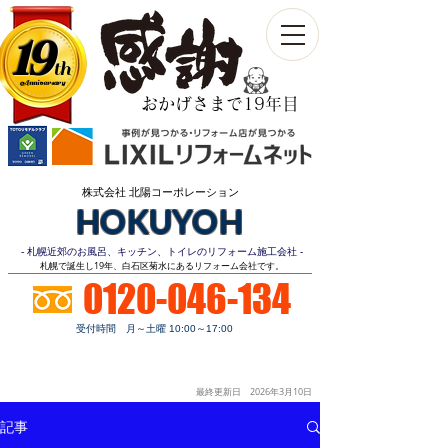
19
th
Anniversary​
おかげさまで19年目
株式会社 北陽コーポレーション
HOKUYOH
- 札幌近郊のお風呂、キッチン、トイレのリフォーム施工会社 -
​札幌で誕生し19年、白石区菊水にあるリフォーム会社です。
0120-046-134
受付時間 月～土曜 10:00～17:00
お見積り
顧客第一
明朗価格
ご相談無料
最終更新日 2026年3月10
日
記事