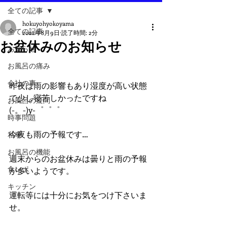
全ての記事
hokuyohyokoyama
全ての記事
2022年8月9日
読了時間: 2分
お盆休みのお知らせ
お知らせ
お風呂の痛み
会社の事
昨夜は雨の影響もあり湿度が高い状態
で少し寝苦しかったですね
お風呂の疑問
(-。-)y-゜゜゜
時事問題
今夜も雨の予報です…
私事
お風呂の機能
週末からのお盆休みは曇りと雨の予報
食レポ
が多いようです。
キッチン
運転等には十分にお気をつけ下さいま
せ。