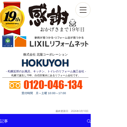
19
th
Anniversary​
おかげさまで19年目
株式会社 北陽コーポレーション
HOKUYOH
- 札幌近郊のお風呂、キッチン、トイレのリフォーム施工会社 -
​札幌で誕生し19年、白石区菊水にあるリフォーム会社です。
0120-046-134
受付時間 月～土曜 10:00～17:00
お見積り
顧客第一
明朗価格
ご相談無料
最終更新日 2026年3月10
日
記事